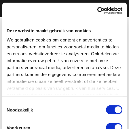
Deze website maakt gebruik van cookies
We gebruiken cookies om content en advertenties te
personaliseren, om functies voor social media te bieden
en om ons websiteverkeer te analyseren. Ook delen we
informatie over uw gebruik van onze site met onze
partners voor social media, adverteren en analyse. Deze
partners kunnen deze gegevens combineren met andere
informatie die u aan ze heeft verstrekt of die ze hebben
verzameld op basis van uw gebruik van hun services. U
gaat akkoord met onze cookies als u onze website blijft
gebruiken.
Toestemmingsselectie
Noodzakelijk
Voorkeuren