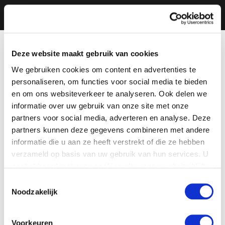
Deze website maakt gebruik van cookies
We gebruiken cookies om content en advertenties te
personaliseren, om functies voor social media te bieden
en om ons websiteverkeer te analyseren. Ook delen we
informatie over uw gebruik van onze site met onze
partners voor social media, adverteren en analyse. Deze
partners kunnen deze gegevens combineren met andere
informatie die u aan ze heeft verstrekt of die ze hebben
verzameld op basis van uw gebruik van hun services. U
gaat akkoord met onze cookies als u onze website blijft
gebruiken.
Toestemmingsselectie
Noodzakelijk
Voorkeuren