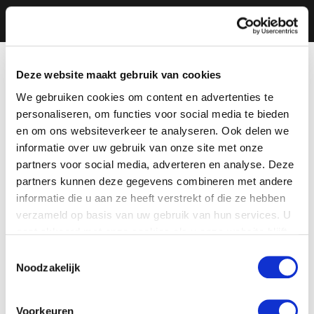
Deze website maakt gebruik van cookies
We gebruiken cookies om content en advertenties te
personaliseren, om functies voor social media te bieden
en om ons websiteverkeer te analyseren. Ook delen we
informatie over uw gebruik van onze site met onze
partners voor social media, adverteren en analyse. Deze
partners kunnen deze gegevens combineren met andere
informatie die u aan ze heeft verstrekt of die ze hebben
verzameld op basis van uw gebruik van hun services. U
gaat akkoord met onze cookies als u onze website blijft
gebruiken.
Toestemmingsselectie
Noodzakelijk
Voorkeuren