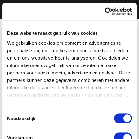
Deze website maakt gebruik van cookies
We gebruiken cookies om content en advertenties te
personaliseren, om functies voor social media te bieden
en om ons websiteverkeer te analyseren. Ook delen we
informatie over uw gebruik van onze site met onze
partners voor social media, adverteren en analyse. Deze
partners kunnen deze gegevens combineren met andere
informatie die u aan ze heeft verstrekt of die ze hebben
verzameld op basis van uw gebruik van hun services. U
gaat akkoord met onze cookies als u onze website blijft
gebruiken.
Toestemmingsselectie
Noodzakelijk
Voorkeuren