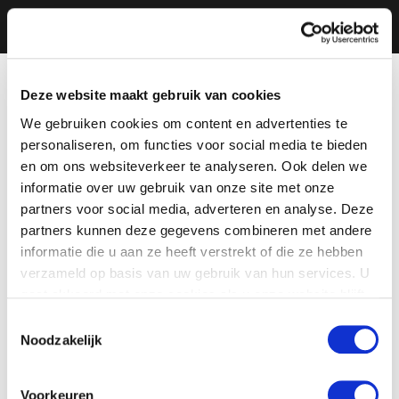
Deze website maakt gebruik van cookies
We gebruiken cookies om content en advertenties te
personaliseren, om functies voor social media te bieden
en om ons websiteverkeer te analyseren. Ook delen we
informatie over uw gebruik van onze site met onze
partners voor social media, adverteren en analyse. Deze
partners kunnen deze gegevens combineren met andere
informatie die u aan ze heeft verstrekt of die ze hebben
verzameld op basis van uw gebruik van hun services. U
gaat akkoord met onze cookies als u onze website blijft
gebruiken.
Toestemmingsselectie
Noodzakelijk
Voorkeuren