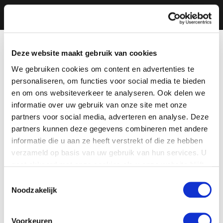
Deze website maakt gebruik van cookies
We gebruiken cookies om content en advertenties te
personaliseren, om functies voor social media te bieden
en om ons websiteverkeer te analyseren. Ook delen we
informatie over uw gebruik van onze site met onze
partners voor social media, adverteren en analyse. Deze
partners kunnen deze gegevens combineren met andere
informatie die u aan ze heeft verstrekt of die ze hebben
verzameld op basis van uw gebruik van hun services. U
gaat akkoord met onze cookies als u onze website blijft
gebruiken.
Toestemmingsselectie
Noodzakelijk
Voorkeuren