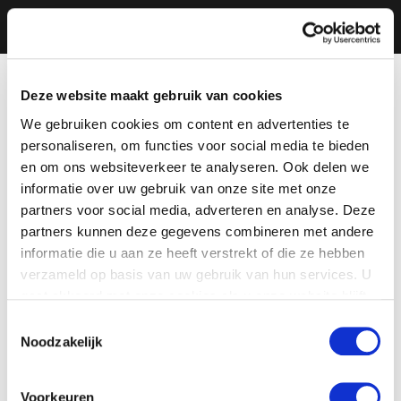
Deze website maakt gebruik van cookies
We gebruiken cookies om content en advertenties te
personaliseren, om functies voor social media te bieden
en om ons websiteverkeer te analyseren. Ook delen we
informatie over uw gebruik van onze site met onze
partners voor social media, adverteren en analyse. Deze
partners kunnen deze gegevens combineren met andere
informatie die u aan ze heeft verstrekt of die ze hebben
verzameld op basis van uw gebruik van hun services. U
gaat akkoord met onze cookies als u onze website blijft
gebruiken.
Toestemmingsselectie
Noodzakelijk
Voorkeuren