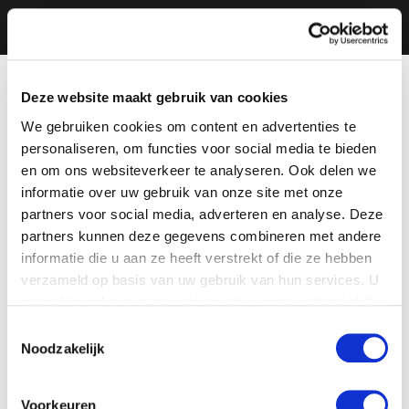
Deze website maakt gebruik van cookies
We gebruiken cookies om content en advertenties te
personaliseren, om functies voor social media te bieden
en om ons websiteverkeer te analyseren. Ook delen we
informatie over uw gebruik van onze site met onze
partners voor social media, adverteren en analyse. Deze
partners kunnen deze gegevens combineren met andere
informatie die u aan ze heeft verstrekt of die ze hebben
verzameld op basis van uw gebruik van hun services. U
gaat akkoord met onze cookies als u onze website blijft
gebruiken.
Toestemmingsselectie
Noodzakelijk
Voorkeuren