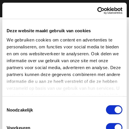
Deze website maakt gebruik van cookies
We gebruiken cookies om content en advertenties te
personaliseren, om functies voor social media te bieden
en om ons websiteverkeer te analyseren. Ook delen we
informatie over uw gebruik van onze site met onze
partners voor social media, adverteren en analyse. Deze
partners kunnen deze gegevens combineren met andere
informatie die u aan ze heeft verstrekt of die ze hebben
verzameld op basis van uw gebruik van hun services. U
gaat akkoord met onze cookies als u onze website blijft
gebruiken.
Toestemmingsselectie
Noodzakelijk
Voorkeuren