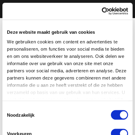
Deze website maakt gebruik van cookies
We gebruiken cookies om content en advertenties te
personaliseren, om functies voor social media te bieden
en om ons websiteverkeer te analyseren. Ook delen we
informatie over uw gebruik van onze site met onze
partners voor social media, adverteren en analyse. Deze
partners kunnen deze gegevens combineren met andere
informatie die u aan ze heeft verstrekt of die ze hebben
verzameld op basis van uw gebruik van hun services. U
gaat akkoord met onze cookies als u onze website blijft
gebruiken.
Toestemmingsselectie
Noodzakelijk
Voorkeuren