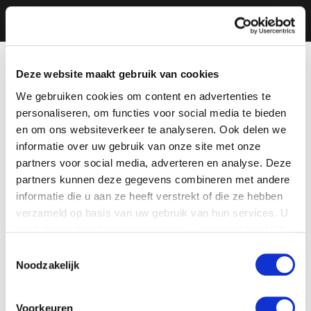
Deze website maakt gebruik van cookies
We gebruiken cookies om content en advertenties te
personaliseren, om functies voor social media te bieden
en om ons websiteverkeer te analyseren. Ook delen we
informatie over uw gebruik van onze site met onze
partners voor social media, adverteren en analyse. Deze
partners kunnen deze gegevens combineren met andere
informatie die u aan ze heeft verstrekt of die ze hebben
verzameld op basis van uw gebruik van hun services. U
gaat akkoord met onze cookies als u onze website blijft
gebruiken.
Toestemmingsselectie
Noodzakelijk
Voorkeuren