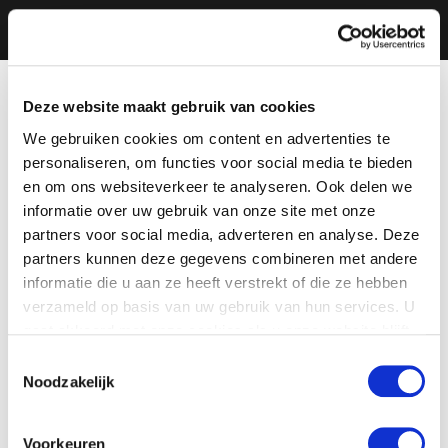
Deze website maakt gebruik van cookies
We gebruiken cookies om content en advertenties te
personaliseren, om functies voor social media te bieden
en om ons websiteverkeer te analyseren. Ook delen we
informatie over uw gebruik van onze site met onze
partners voor social media, adverteren en analyse. Deze
partners kunnen deze gegevens combineren met andere
informatie die u aan ze heeft verstrekt of die ze hebben
verzameld op basis van uw gebruik van hun services. U
gaat akkoord met onze cookies als u onze website blijft
gebruiken.
Toestemmingsselectie
Noodzakelijk
Voorkeuren