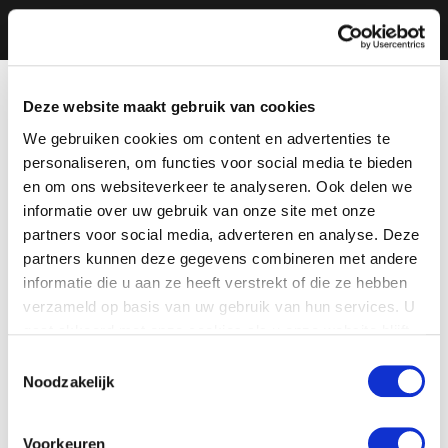
Deze website maakt gebruik van cookies
We gebruiken cookies om content en advertenties te
personaliseren, om functies voor social media te bieden
en om ons websiteverkeer te analyseren. Ook delen we
informatie over uw gebruik van onze site met onze
partners voor social media, adverteren en analyse. Deze
partners kunnen deze gegevens combineren met andere
informatie die u aan ze heeft verstrekt of die ze hebben
verzameld op basis van uw gebruik van hun services. U
gaat akkoord met onze cookies als u onze website blijft
gebruiken.
Toestemmingsselectie
Noodzakelijk
Voorkeuren