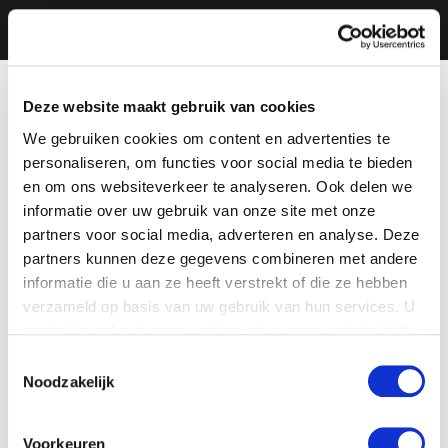
Deze website maakt gebruik van cookies
We gebruiken cookies om content en advertenties te
personaliseren, om functies voor social media te bieden
en om ons websiteverkeer te analyseren. Ook delen we
informatie over uw gebruik van onze site met onze
partners voor social media, adverteren en analyse. Deze
partners kunnen deze gegevens combineren met andere
informatie die u aan ze heeft verstrekt of die ze hebben
verzameld op basis van uw gebruik van hun services. U
gaat akkoord met onze cookies als u onze website blijft
gebruiken.
Toestemmingsselectie
Noodzakelijk
Voorkeuren