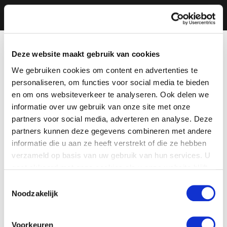
Deze website maakt gebruik van cookies
We gebruiken cookies om content en advertenties te
personaliseren, om functies voor social media te bieden
en om ons websiteverkeer te analyseren. Ook delen we
informatie over uw gebruik van onze site met onze
partners voor social media, adverteren en analyse. Deze
partners kunnen deze gegevens combineren met andere
informatie die u aan ze heeft verstrekt of die ze hebben
verzameld op basis van uw gebruik van hun services. U
gaat akkoord met onze cookies als u onze website blijft
gebruiken.
Toestemmingsselectie
Noodzakelijk
Voorkeuren