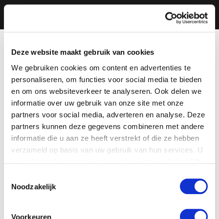
Deze website maakt gebruik van cookies
We gebruiken cookies om content en advertenties te
personaliseren, om functies voor social media te bieden
en om ons websiteverkeer te analyseren. Ook delen we
informatie over uw gebruik van onze site met onze
partners voor social media, adverteren en analyse. Deze
partners kunnen deze gegevens combineren met andere
informatie die u aan ze heeft verstrekt of die ze hebben
verzameld op basis van uw gebruik van hun services. U
gaat akkoord met onze cookies als u onze website blijft
gebruiken.
Toestemmingsselectie
Noodzakelijk
Voorkeuren