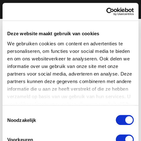
Deze website maakt gebruik van cookies
We gebruiken cookies om content en advertenties te
personaliseren, om functies voor social media te bieden
en om ons websiteverkeer te analyseren. Ook delen we
informatie over uw gebruik van onze site met onze
partners voor social media, adverteren en analyse. Deze
partners kunnen deze gegevens combineren met andere
informatie die u aan ze heeft verstrekt of die ze hebben
verzameld op basis van uw gebruik van hun services. U
gaat akkoord met onze cookies als u onze website blijft
gebruiken.
Toestemmingsselectie
Noodzakelijk
Voorkeuren