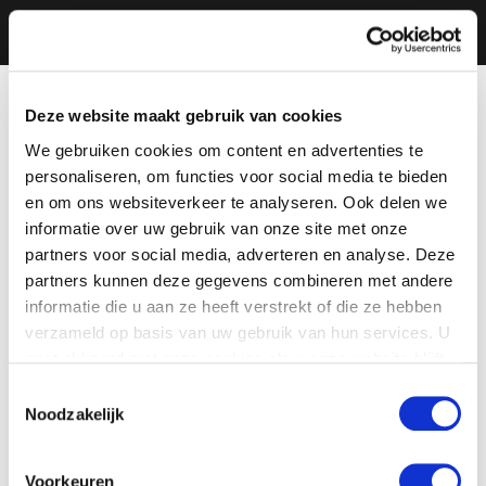
Deze website maakt gebruik van cookies
We gebruiken cookies om content en advertenties te
personaliseren, om functies voor social media te bieden
en om ons websiteverkeer te analyseren. Ook delen we
informatie over uw gebruik van onze site met onze
partners voor social media, adverteren en analyse. Deze
partners kunnen deze gegevens combineren met andere
informatie die u aan ze heeft verstrekt of die ze hebben
verzameld op basis van uw gebruik van hun services. U
gaat akkoord met onze cookies als u onze website blijft
gebruiken.
Toestemmingsselectie
Noodzakelijk
Voorkeuren