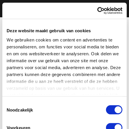
Deze website maakt gebruik van cookies
We gebruiken cookies om content en advertenties te
personaliseren, om functies voor social media te bieden
en om ons websiteverkeer te analyseren. Ook delen we
informatie over uw gebruik van onze site met onze
partners voor social media, adverteren en analyse. Deze
partners kunnen deze gegevens combineren met andere
informatie die u aan ze heeft verstrekt of die ze hebben
verzameld op basis van uw gebruik van hun services. U
gaat akkoord met onze cookies als u onze website blijft
gebruiken.
Toestemmingsselectie
Noodzakelijk
Voorkeuren