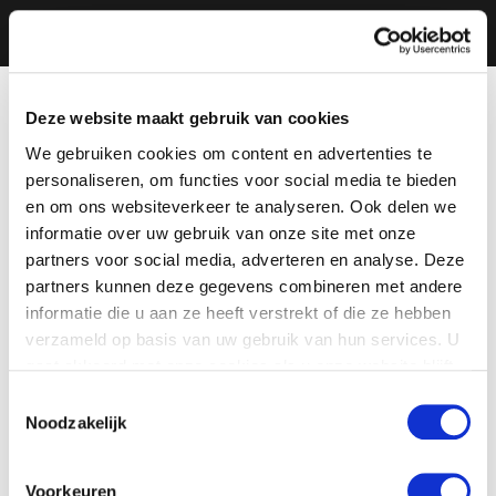
Deze website maakt gebruik van cookies
We gebruiken cookies om content en advertenties te
personaliseren, om functies voor social media te bieden
en om ons websiteverkeer te analyseren. Ook delen we
informatie over uw gebruik van onze site met onze
partners voor social media, adverteren en analyse. Deze
partners kunnen deze gegevens combineren met andere
informatie die u aan ze heeft verstrekt of die ze hebben
verzameld op basis van uw gebruik van hun services. U
gaat akkoord met onze cookies als u onze website blijft
gebruiken.
Toestemmingsselectie
Noodzakelijk
Voorkeuren