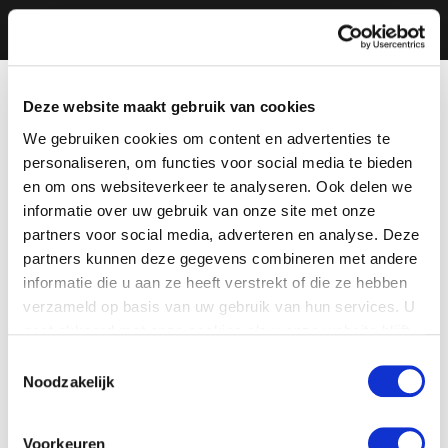
Deze website maakt gebruik van cookies
We gebruiken cookies om content en advertenties te
personaliseren, om functies voor social media te bieden
en om ons websiteverkeer te analyseren. Ook delen we
informatie over uw gebruik van onze site met onze
partners voor social media, adverteren en analyse. Deze
partners kunnen deze gegevens combineren met andere
informatie die u aan ze heeft verstrekt of die ze hebben
verzameld op basis van uw gebruik van hun services. U
gaat akkoord met onze cookies als u onze website blijft
gebruiken.
Toestemmingsselectie
Noodzakelijk
Voorkeuren