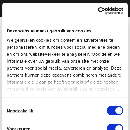
Deze website maakt gebruik van cookies
We gebruiken cookies om content en advertenties te
personaliseren, om functies voor social media te bieden
en om ons websiteverkeer te analyseren. Ook delen we
informatie over uw gebruik van onze site met onze
partners voor social media, adverteren en analyse. Deze
partners kunnen deze gegevens combineren met andere
informatie die u aan ze heeft verstrekt of die ze hebben
verzameld op basis van uw gebruik van hun services. U
gaat akkoord met onze cookies als u onze website blijft
gebruiken.
Toestemmingsselectie
Noodzakelijk
Voorkeuren