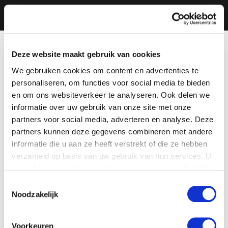
Deze website maakt gebruik van cookies
We gebruiken cookies om content en advertenties te
personaliseren, om functies voor social media te bieden
en om ons websiteverkeer te analyseren. Ook delen we
informatie over uw gebruik van onze site met onze
partners voor social media, adverteren en analyse. Deze
partners kunnen deze gegevens combineren met andere
informatie die u aan ze heeft verstrekt of die ze hebben
verzameld op basis van uw gebruik van hun services. U
gaat akkoord met onze cookies als u onze website blijft
gebruiken.
Toestemmingsselectie
Noodzakelijk
Voorkeuren