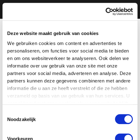
Deze website maakt gebruik van cookies
We gebruiken cookies om content en advertenties te
personaliseren, om functies voor social media te bieden
en om ons websiteverkeer te analyseren. Ook delen we
informatie over uw gebruik van onze site met onze
partners voor social media, adverteren en analyse. Deze
partners kunnen deze gegevens combineren met andere
informatie die u aan ze heeft verstrekt of die ze hebben
verzameld op basis van uw gebruik van hun services. U
gaat akkoord met onze cookies als u onze website blijft
gebruiken.
Toestemmingsselectie
Noodzakelijk
Voorkeuren