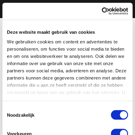
Deze website maakt gebruik van cookies
We gebruiken cookies om content en advertenties te
personaliseren, om functies voor social media te bieden
en om ons websiteverkeer te analyseren. Ook delen we
informatie over uw gebruik van onze site met onze
partners voor social media, adverteren en analyse. Deze
partners kunnen deze gegevens combineren met andere
informatie die u aan ze heeft verstrekt of die ze hebben
verzameld op basis van uw gebruik van hun services. U
gaat akkoord met onze cookies als u onze website blijft
gebruiken.
Toestemmingsselectie
Noodzakelijk
Voorkeuren