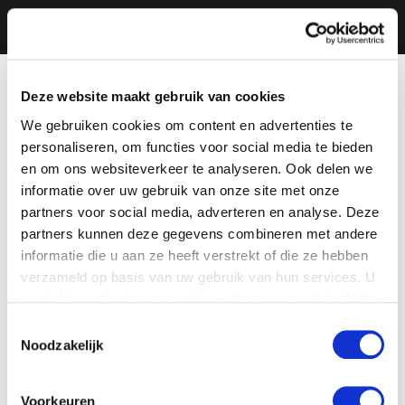
Deze website maakt gebruik van cookies
We gebruiken cookies om content en advertenties te
personaliseren, om functies voor social media te bieden
en om ons websiteverkeer te analyseren. Ook delen we
informatie over uw gebruik van onze site met onze
partners voor social media, adverteren en analyse. Deze
partners kunnen deze gegevens combineren met andere
informatie die u aan ze heeft verstrekt of die ze hebben
verzameld op basis van uw gebruik van hun services. U
gaat akkoord met onze cookies als u onze website blijft
gebruiken.
Toestemmingsselectie
Noodzakelijk
Voorkeuren