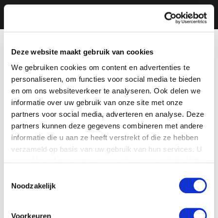
Deze website maakt gebruik van cookies
We gebruiken cookies om content en advertenties te
personaliseren, om functies voor social media te bieden
en om ons websiteverkeer te analyseren. Ook delen we
informatie over uw gebruik van onze site met onze
partners voor social media, adverteren en analyse. Deze
partners kunnen deze gegevens combineren met andere
informatie die u aan ze heeft verstrekt of die ze hebben
verzameld op basis van uw gebruik van hun services. U
gaat akkoord met onze cookies als u onze website blijft
gebruiken.
Toestemmingsselectie
Noodzakelijk
Voorkeuren