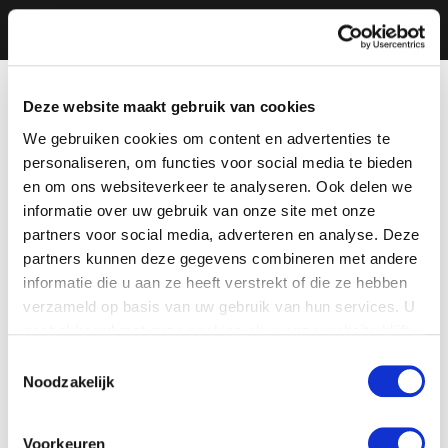
Deze website maakt gebruik van cookies
We gebruiken cookies om content en advertenties te
personaliseren, om functies voor social media te bieden
en om ons websiteverkeer te analyseren. Ook delen we
informatie over uw gebruik van onze site met onze
partners voor social media, adverteren en analyse. Deze
partners kunnen deze gegevens combineren met andere
informatie die u aan ze heeft verstrekt of die ze hebben
verzameld op basis van uw gebruik van hun services. U
gaat akkoord met onze cookies als u onze website blijft
gebruiken.
Toestemmingsselectie
Noodzakelijk
Voorkeuren