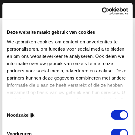
Deze website maakt gebruik van cookies
We gebruiken cookies om content en advertenties te
personaliseren, om functies voor social media te bieden
en om ons websiteverkeer te analyseren. Ook delen we
informatie over uw gebruik van onze site met onze
partners voor social media, adverteren en analyse. Deze
partners kunnen deze gegevens combineren met andere
informatie die u aan ze heeft verstrekt of die ze hebben
verzameld op basis van uw gebruik van hun services. U
gaat akkoord met onze cookies als u onze website blijft
gebruiken.
Toestemmingsselectie
Noodzakelijk
Voorkeuren