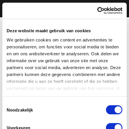
Deze website maakt gebruik van cookies
We gebruiken cookies om content en advertenties te
personaliseren, om functies voor social media te bieden
en om ons websiteverkeer te analyseren. Ook delen we
informatie over uw gebruik van onze site met onze
partners voor social media, adverteren en analyse. Deze
partners kunnen deze gegevens combineren met andere
informatie die u aan ze heeft verstrekt of die ze hebben
verzameld op basis van uw gebruik van hun services. U
gaat akkoord met onze cookies als u onze website blijft
gebruiken.
Toestemmingsselectie
Noodzakelijk
Voorkeuren