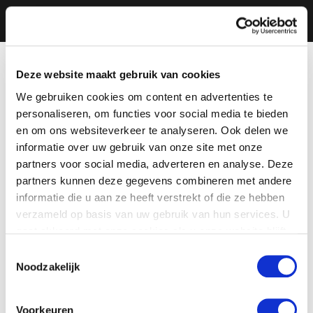
Deze website maakt gebruik van cookies
We gebruiken cookies om content en advertenties te
personaliseren, om functies voor social media te bieden
en om ons websiteverkeer te analyseren. Ook delen we
informatie over uw gebruik van onze site met onze
partners voor social media, adverteren en analyse. Deze
partners kunnen deze gegevens combineren met andere
informatie die u aan ze heeft verstrekt of die ze hebben
verzameld op basis van uw gebruik van hun services. U
gaat akkoord met onze cookies als u onze website blijft
gebruiken.
Toestemmingsselectie
Noodzakelijk
Voorkeuren