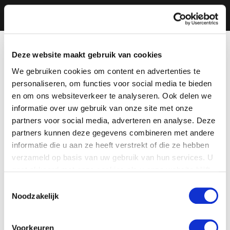
Deze website maakt gebruik van cookies
We gebruiken cookies om content en advertenties te
personaliseren, om functies voor social media te bieden
en om ons websiteverkeer te analyseren. Ook delen we
informatie over uw gebruik van onze site met onze
partners voor social media, adverteren en analyse. Deze
partners kunnen deze gegevens combineren met andere
informatie die u aan ze heeft verstrekt of die ze hebben
verzameld op basis van uw gebruik van hun services. U
gaat akkoord met onze cookies als u onze website blijft
gebruiken.
Toestemmingsselectie
Noodzakelijk
Voorkeuren