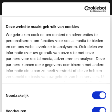
Deze website maakt gebruik van cookies
We gebruiken cookies om content en advertenties te
personaliseren, om functies voor social media te bieden
en om ons websiteverkeer te analyseren. Ook delen we
informatie over uw gebruik van onze site met onze
partners voor social media, adverteren en analyse. Deze
partners kunnen deze gegevens combineren met andere
informatie die u aan ze heeft verstrekt of die ze hebben
verzameld op basis van uw gebruik van hun services. U
gaat akkoord met onze cookies als u onze website blijft
gebruiken.
Toestemmingsselectie
Noodzakelijk
Voorkeuren