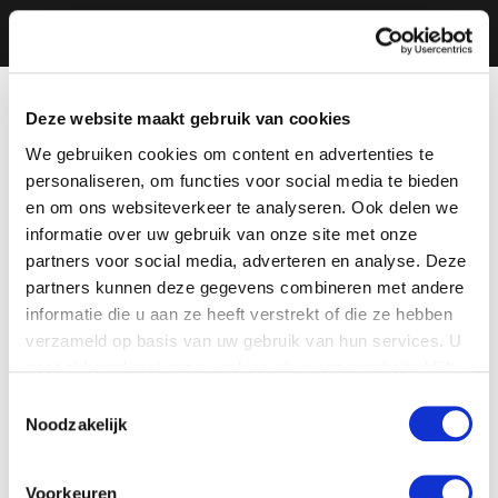
Deze website maakt gebruik van cookies
We gebruiken cookies om content en advertenties te
personaliseren, om functies voor social media te bieden
en om ons websiteverkeer te analyseren. Ook delen we
informatie over uw gebruik van onze site met onze
partners voor social media, adverteren en analyse. Deze
partners kunnen deze gegevens combineren met andere
informatie die u aan ze heeft verstrekt of die ze hebben
verzameld op basis van uw gebruik van hun services. U
gaat akkoord met onze cookies als u onze website blijft
gebruiken.
Toestemmingsselectie
Noodzakelijk
Voorkeuren