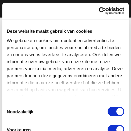
Deze website maakt gebruik van cookies
We gebruiken cookies om content en advertenties te
personaliseren, om functies voor social media te bieden
en om ons websiteverkeer te analyseren. Ook delen we
informatie over uw gebruik van onze site met onze
partners voor social media, adverteren en analyse. Deze
partners kunnen deze gegevens combineren met andere
informatie die u aan ze heeft verstrekt of die ze hebben
verzameld op basis van uw gebruik van hun services. U
gaat akkoord met onze cookies als u onze website blijft
gebruiken.
Toestemmingsselectie
Noodzakelijk
Voorkeuren