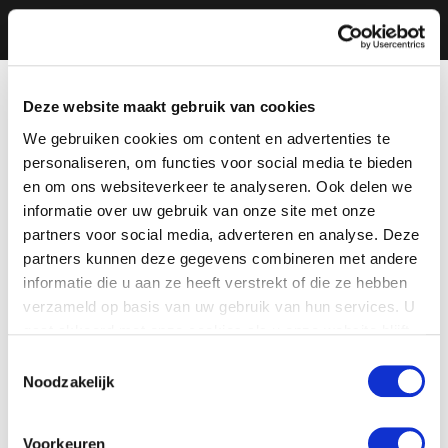
Deze website maakt gebruik van cookies
We gebruiken cookies om content en advertenties te
personaliseren, om functies voor social media te bieden
en om ons websiteverkeer te analyseren. Ook delen we
informatie over uw gebruik van onze site met onze
partners voor social media, adverteren en analyse. Deze
partners kunnen deze gegevens combineren met andere
informatie die u aan ze heeft verstrekt of die ze hebben
verzameld op basis van uw gebruik van hun services. U
gaat akkoord met onze cookies als u onze website blijft
gebruiken.
Toestemmingsselectie
Noodzakelijk
Voorkeuren