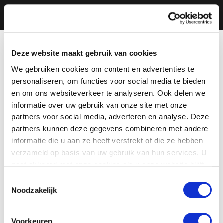
Deze website maakt gebruik van cookies
We gebruiken cookies om content en advertenties te
personaliseren, om functies voor social media te bieden
en om ons websiteverkeer te analyseren. Ook delen we
informatie over uw gebruik van onze site met onze
partners voor social media, adverteren en analyse. Deze
partners kunnen deze gegevens combineren met andere
informatie die u aan ze heeft verstrekt of die ze hebben
verzameld op basis van uw gebruik van hun services. U
gaat akkoord met onze cookies als u onze website blijft
gebruiken.
Toestemmingsselectie
Noodzakelijk
Voorkeuren