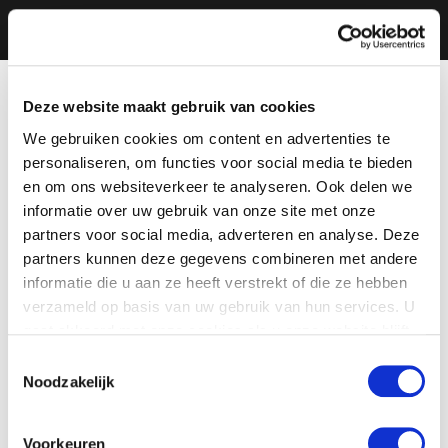
Deze website maakt gebruik van cookies
We gebruiken cookies om content en advertenties te
personaliseren, om functies voor social media te bieden
en om ons websiteverkeer te analyseren. Ook delen we
informatie over uw gebruik van onze site met onze
partners voor social media, adverteren en analyse. Deze
partners kunnen deze gegevens combineren met andere
informatie die u aan ze heeft verstrekt of die ze hebben
verzameld op basis van uw gebruik van hun services. U
gaat akkoord met onze cookies als u onze website blijft
gebruiken.
Toestemmingsselectie
Noodzakelijk
Voorkeuren