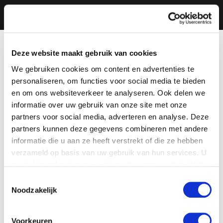
Deze website maakt gebruik van cookies
We gebruiken cookies om content en advertenties te
personaliseren, om functies voor social media te bieden
en om ons websiteverkeer te analyseren. Ook delen we
informatie over uw gebruik van onze site met onze
partners voor social media, adverteren en analyse. Deze
partners kunnen deze gegevens combineren met andere
informatie die u aan ze heeft verstrekt of die ze hebben
verzameld op basis van uw gebruik van hun services. U
gaat akkoord met onze cookies als u onze website blijft
gebruiken.
Toestemmingsselectie
Noodzakelijk
Voorkeuren