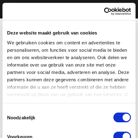
Deze website maakt gebruik van cookies
We gebruiken cookies om content en advertenties te
personaliseren, om functies voor social media te bieden
en om ons websiteverkeer te analyseren. Ook delen we
informatie over uw gebruik van onze site met onze
partners voor social media, adverteren en analyse. Deze
partners kunnen deze gegevens combineren met andere
informatie die u aan ze heeft verstrekt of die ze hebben
verzameld op basis van uw gebruik van hun services. U
gaat akkoord met onze cookies als u onze website blijft
gebruiken.
Toestemmingsselectie
Noodzakelijk
Voorkeuren