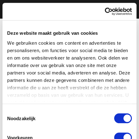
Deze website maakt gebruik van cookies
We gebruiken cookies om content en advertenties te
personaliseren, om functies voor social media te bieden
en om ons websiteverkeer te analyseren. Ook delen we
informatie over uw gebruik van onze site met onze
partners voor social media, adverteren en analyse. Deze
partners kunnen deze gegevens combineren met andere
informatie die u aan ze heeft verstrekt of die ze hebben
verzameld op basis van uw gebruik van hun services. U
gaat akkoord met onze cookies als u onze website blijft
gebruiken.
Toestemmingsselectie
Noodzakelijk
Voorkeuren