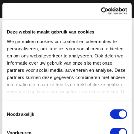
Deze website maakt gebruik van cookies
We gebruiken cookies om content en advertenties te
personaliseren, om functies voor social media te bieden
en om ons websiteverkeer te analyseren. Ook delen we
informatie over uw gebruik van onze site met onze
partners voor social media, adverteren en analyse. Deze
partners kunnen deze gegevens combineren met andere
informatie die u aan ze heeft verstrekt of die ze hebben
verzameld op basis van uw gebruik van hun services. U
gaat akkoord met onze cookies als u onze website blijft
gebruiken.
Toestemmingsselectie
Noodzakelijk
Voorkeuren