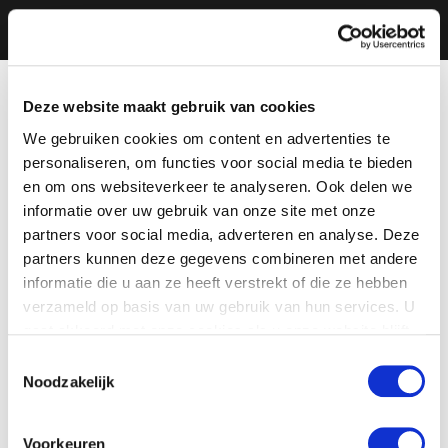
Deze website maakt gebruik van cookies
We gebruiken cookies om content en advertenties te
personaliseren, om functies voor social media te bieden
en om ons websiteverkeer te analyseren. Ook delen we
informatie over uw gebruik van onze site met onze
partners voor social media, adverteren en analyse. Deze
partners kunnen deze gegevens combineren met andere
informatie die u aan ze heeft verstrekt of die ze hebben
verzameld op basis van uw gebruik van hun services. U
gaat akkoord met onze cookies als u onze website blijft
gebruiken.
Toestemmingsselectie
Noodzakelijk
Voorkeuren