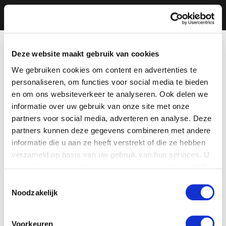
Deze website maakt gebruik van cookies
We gebruiken cookies om content en advertenties te
personaliseren, om functies voor social media te bieden
en om ons websiteverkeer te analyseren. Ook delen we
informatie over uw gebruik van onze site met onze
partners voor social media, adverteren en analyse. Deze
partners kunnen deze gegevens combineren met andere
informatie die u aan ze heeft verstrekt of die ze hebben
verzameld op basis van uw gebruik van hun services. U
gaat akkoord met onze cookies als u onze website blijft
gebruiken.
Toestemmingsselectie
Noodzakelijk
Voorkeuren