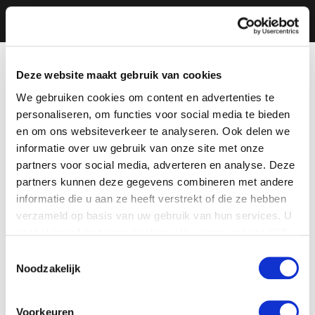
Deze website maakt gebruik van cookies
We gebruiken cookies om content en advertenties te
personaliseren, om functies voor social media te bieden
en om ons websiteverkeer te analyseren. Ook delen we
informatie over uw gebruik van onze site met onze
partners voor social media, adverteren en analyse. Deze
partners kunnen deze gegevens combineren met andere
informatie die u aan ze heeft verstrekt of die ze hebben
verzameld op basis van uw gebruik van hun services. U
gaat akkoord met onze cookies als u onze website blijft
gebruiken.
Toestemmingsselectie
Noodzakelijk
Voorkeuren