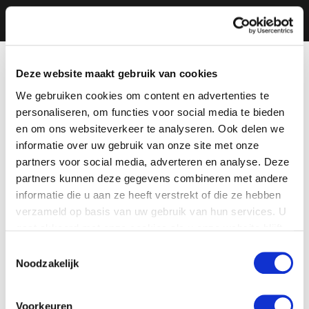
Deze website maakt gebruik van cookies
We gebruiken cookies om content en advertenties te
personaliseren, om functies voor social media te bieden
en om ons websiteverkeer te analyseren. Ook delen we
informatie over uw gebruik van onze site met onze
partners voor social media, adverteren en analyse. Deze
partners kunnen deze gegevens combineren met andere
informatie die u aan ze heeft verstrekt of die ze hebben
verzameld op basis van uw gebruik van hun services. U
gaat akkoord met onze cookies als u onze website blijft
gebruiken.
Toestemmingsselectie
Noodzakelijk
Voorkeuren