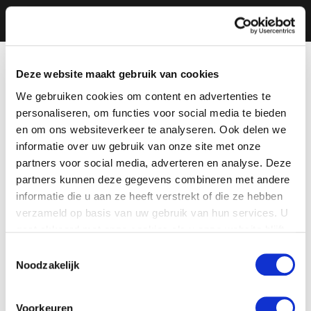
Deze website maakt gebruik van cookies
We gebruiken cookies om content en advertenties te
personaliseren, om functies voor social media te bieden
en om ons websiteverkeer te analyseren. Ook delen we
informatie over uw gebruik van onze site met onze
partners voor social media, adverteren en analyse. Deze
partners kunnen deze gegevens combineren met andere
informatie die u aan ze heeft verstrekt of die ze hebben
verzameld op basis van uw gebruik van hun services. U
gaat akkoord met onze cookies als u onze website blijft
gebruiken.
Toestemmingsselectie
Noodzakelijk
Voorkeuren