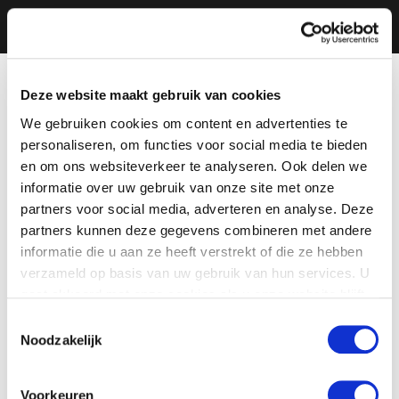
Deze website maakt gebruik van cookies
We gebruiken cookies om content en advertenties te
personaliseren, om functies voor social media te bieden
en om ons websiteverkeer te analyseren. Ook delen we
informatie over uw gebruik van onze site met onze
partners voor social media, adverteren en analyse. Deze
partners kunnen deze gegevens combineren met andere
informatie die u aan ze heeft verstrekt of die ze hebben
verzameld op basis van uw gebruik van hun services. U
gaat akkoord met onze cookies als u onze website blijft
gebruiken.
Toestemmingsselectie
Noodzakelijk
Voorkeuren