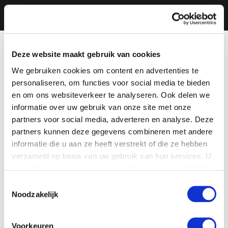
Deze website maakt gebruik van cookies
We gebruiken cookies om content en advertenties te
personaliseren, om functies voor social media te bieden
en om ons websiteverkeer te analyseren. Ook delen we
informatie over uw gebruik van onze site met onze
partners voor social media, adverteren en analyse. Deze
partners kunnen deze gegevens combineren met andere
informatie die u aan ze heeft verstrekt of die ze hebben
verzameld op basis van uw gebruik van hun services. U
gaat akkoord met onze cookies als u onze website blijft
gebruiken.
Toestemmingsselectie
Noodzakelijk
Voorkeuren