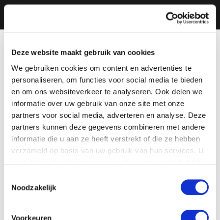
Deze website maakt gebruik van cookies
We gebruiken cookies om content en advertenties te
personaliseren, om functies voor social media te bieden
en om ons websiteverkeer te analyseren. Ook delen we
informatie over uw gebruik van onze site met onze
partners voor social media, adverteren en analyse. Deze
partners kunnen deze gegevens combineren met andere
informatie die u aan ze heeft verstrekt of die ze hebben
verzameld op basis van uw gebruik van hun services. U
gaat akkoord met onze cookies als u onze website blijft
gebruiken.
Toestemmingsselectie
Noodzakelijk
Voorkeuren